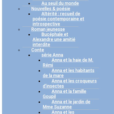
Au seuil du monde
Nouvelles & poésie
Altérité : recueil de
poésie contemporaine et
introspective
Roman jeunesse
Bucéphale et
Alexandre une amitié
interdite
Conte
série Anna
Anna et la haie de M.
Rémi
Anna et les habitants
de la mare
Anna et les croqueurs
d’insectes
Anna et la famille
Goupil
Anna et le jardin de
Mme Suzanne
Anna et les