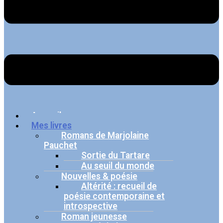
Accueil
Mes livres
Romans de Marjolaine
Pauchet
Sortie du Tartare
Au seuil du monde
Nouvelles & poésie
Altérité : recueil de
poésie contemporaine et
introspective
Roman jeunesse