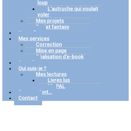
loup
L’autruche qui voulait
voler
Mes projets
Projet fantasy
Nouvelles
Mes services
Correction
Mise en page
Réalisation d’e-book
Agenda
Qui suis-je ?
Mes lectures
Livres lus
Ma PAL
Ils en parlent…
Contact